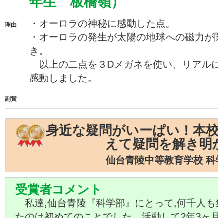
年生 板橋嶺）
・オーロラの神秘に感動した点。
理由
・オーロラの発生が太陽の地球への磁力が
き。
以上の二点を３Dメガネを使い、リアル
感動しました。
副賞
身近な疑問がいーぱい！本
えて疑問を解き明
仙台青陵中等教育学校 科
受賞者コメント
私達,仙台青陵『科学部』にとって,何千人も
たのは初めてのことでした。活動して2年3ヶ