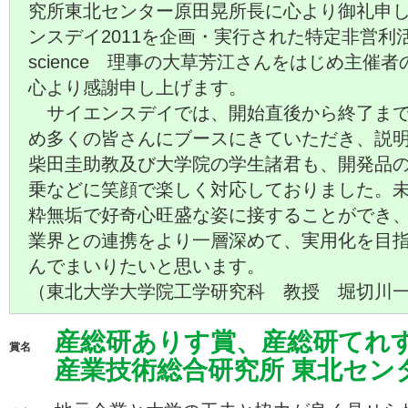
究所東北センター原田晃所長に心より御礼申
ンスデイ2011を企画・実行された特定非営利活動法
science 理事の大草芳江さんをはじめ主催
心より感謝申し上げます。
サイエンスデイでは、開始直後から終了まで
め多くの皆さんにブースにきていただき、説
柴田圭助教及び大学院の学生諸君も、開発品
乗などに笑顔で楽しく対応しておりました。
粋無垢で好奇心旺盛な姿に接することができ
業界との連携をより一層深めて、実用化を目
んでまいりたいと思います。
（東北大学大学院工学研究科 教授 堀切川
産総研ありす賞、産総研てれ
賞名
産業技術総合研究所 東北センタ