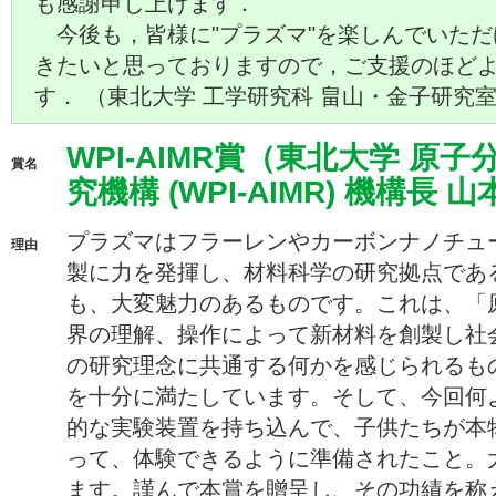
も感謝申し上げます．
今後も，皆様に"プラズマ"を楽しんでいただ
きたいと思っておりますので，ご支援のほど
す． （東北大学 工学研究科 畠山・金子研究
WPI-AIMR賞（東北大学 原
賞名
究機構 (WPI-AIMR) 機構長 
プラズマはフラーレンやカーボンナノチュ
理由
製に力を発揮し、材料科学の研究拠点である私
も、大変魅力のあるものです。これは、「
界の理解、操作によって新材料を創製し社
の研究理念に共通する何かを感じられるも
を十分に満たしています。そして、今回何
的な実験装置を持ち込んで、子供たちが本
って、体験できるように準備されたこと。
ます。謹んで本賞を贈呈し、その功績を称