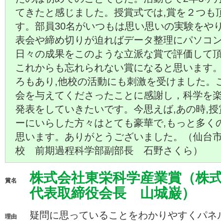
てきたと感じました。授賞式では,賞を２つも
す。部員30名がいつもは思い思いの実験をやり
表会や締め切りが迫ればデータ整理にパソコン室
日々の成果をこのような立派な賞で評価して
これからも忘れられない賞になると思います
ろもあり,他校の活動にも刺激を受けました。
会を与えてくださったことに感謝し，科学を
発表をしていきたいです。今思えば,あの時,
ーにいらした方々はとても豪華で,もっと多く
思います。ありがとうございました。（仙台
校 前期過程科学部副部長 石野さくら）
株式会社東栄科学産業賞（株
賞名
代表取締役会長 山城巌）
疑問に思っていることをわかりやすくパネ
理由