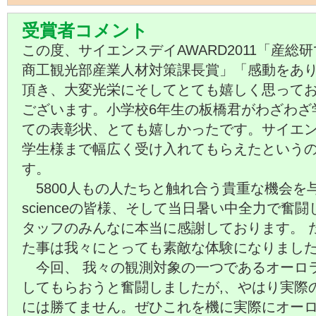
受賞者コメント
この度、サイエンスデイAWARD2011「産総
商工観光部産業人材対策課長賞」「感動をあ
頂き、大変光栄にそしてとても嬉しく思って
ございます。小学校6年生の板橋君がわざわざ
ての表彰状、とても嬉しかったです。サイエ
学生様まで幅広く受け入れてもらえたという
す。
5800人もの人たちと触れ合う貴重な機会を与えて
scienceの皆様、そして当日暑い中全力で奮
タッフのみんなに本当に感謝しております。 
た事は我々にとっても素敵な体験になりまし
今回、 我々の観測対象の一つであるオーロ
してもらおうと奮闘しましたが,、やはり実際
には勝てません。ぜひこれを機に実際にオー