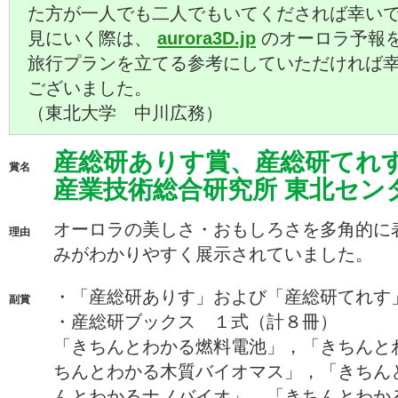
た方が一人でも二人でもいてくだされば幸い
見にいく際は、
aurora3D.jp
のオーロラ予報
旅行プランを立てる参考にしていただければ
ございました。
（東北大学 中川広務）
産総研ありす賞、産総研てれ
賞名
産業技術総合研究所 東北センタ
オーロラの美しさ・おもしろさを多角的に
理由
みがわかりやすく展示されていました。
・「産総研ありす」および「産総研てれす
副賞
・産総研ブックス １式（計８冊）
「きちんとわかる燃料電池」，「きちんと
ちんとわかる木質バイオマス」，「きちん
んとわかるナノバイオ」，「きちんとわか