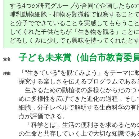
する4つの研究グループが合同で企画したもの
哺乳動物細胞・植物を顕微鏡で観察すること
と分子でできていることを実感してもらうこ
してくれた子供たちが「生き物を観る」こと
どるしくみに少しでも興味を持ってくれたと
子ども未来賞（仙台市教育委
賞名
「"生きている"を観てみよう」をテーマに
理由
探究する楽しさを伝えるプログラムである
生きるための動植物の多様なからだのつ
めに多様性を広げてきた進化の過程，そし
細胞，分子レベルで解明する生命科学の有
点が評価できる。
「科学とは，生活の便利さを求めるため
の生命と共存していく上で大切な知識であ