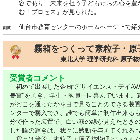
容であり，未来を担う子どもたちの心を豊
む「プロセス」が見られた。
仙台市教育センターのホームページ上で紹
副賞
霧箱をつくって素粒子・原
東北大学 理学研究科 原子
受賞者コメント
初めて出展した企画で"サイエンス・デイAWAR
長賞"を頂き、学生・教員一同喜んでいます。
がどこを通ったかを目で見ることのできる装
ンターで購入でき、誰でも簡単に制作出来る
分で作った装置で、白い霧の線が見えたとき
した瞳の輝きは、我々に感動を与えてくれる
我々は普段、素粒子・原子核物理というすぐ