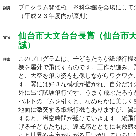
プロクラム開催権 ※科学館を会場にして
副賞
（平成２３年度内が原則）
仙台市天文台台長賞（仙台市天
賞名
誠）
このプログラムは、子どもたちが紙飛行機
理由
機を屋外で飛ばすものです。工作が進み、
と、大空を飛ぶ姿を想像しながらワクワク
す。翼には好きな模様が描かれ、自分だけ
外に出て試験飛行です。うまく飛ぶだろう
パルトのゴムを引くと、なめらかに美しく
地面に激突する紙飛行機もありますが、翼
すると、滞空時間が延びていきます。紙飛
げる子どもたちは、達成感とともに開放感
っと世界や宇宙が広がる思いがしているに