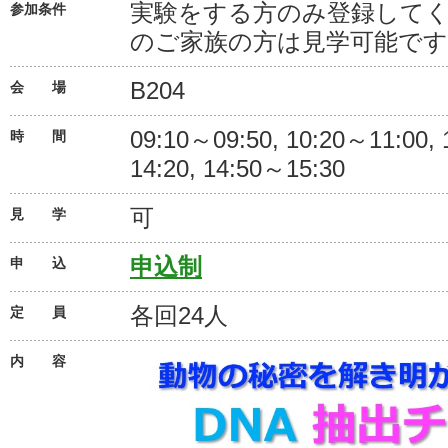
実験をする方のみ登録して
参加条件
のご家族の方は見学可能です
B204
会 場
09:10～09:50, 10:20～11:00,
時 間
14:20, 14:50～15:30
可
見 学
申込制
申 込
各回24人
定 員
内 容