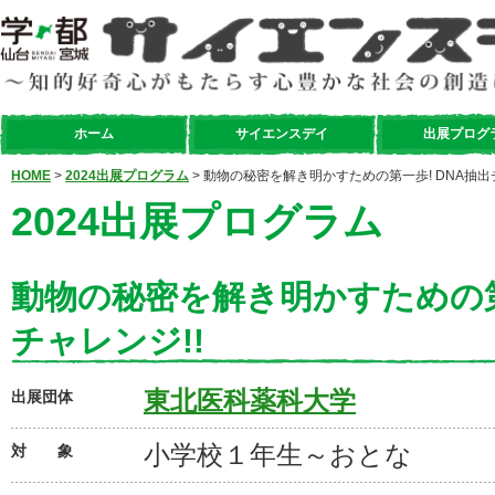
ホーム
サイエンスデイ
出展プログ
HOME
>
2024出展プログラム
> 動物の秘密を解き明かすための第一歩! DNA抽出
2024出展プログラム
動物の秘密を解き明かすための第
チャレンジ!!
東北医科薬科大学
出展団体
小学校１年生～おとな
対 象