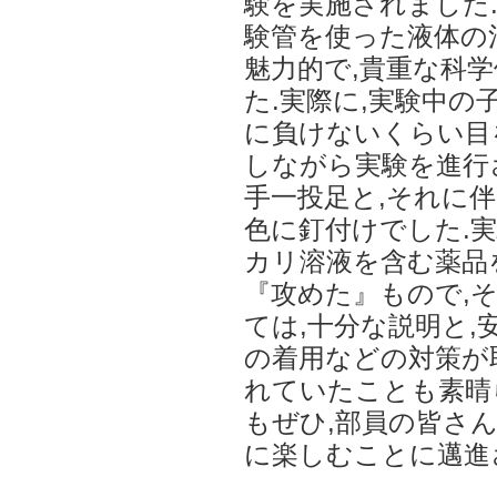
験を実施されました
験管を使った液体の
魅力的で,貴重な科
た.実際に,実験中の
に負けないくらい目
しながら実験を進行
手一投足と,それに
色に釘付けでした.
カリ溶液を含む薬品
『攻めた』もので,
ては,十分な説明と,
の着用などの対策が
れていたことも素晴
もぜひ,部員の皆さ
に楽しむことに邁進