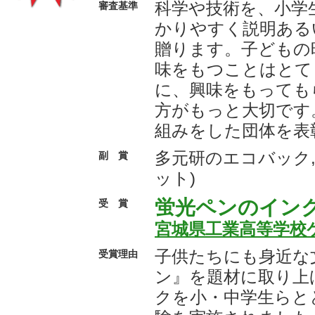
科学や技術を、小学
審査基準
かりやすく説明ある
贈ります。子どもの
味をもつことはとて
に、興味をもっても
方がもっと大切です
組みをした団体を表
多元研のエコバック,
副 賞
ット)
蛍光ペンのイン
受 賞
宮城県工業高等学校
子供たちにも身近な
受賞理由
ン』を題材に取り上
クを小・中学生らと