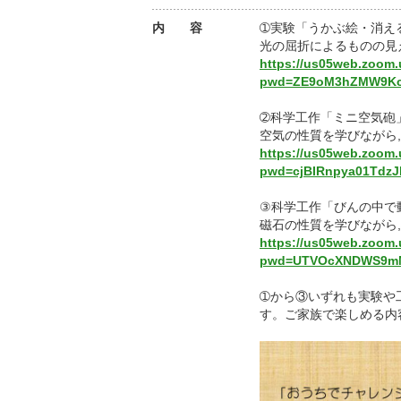
内 容
➀実験「うかぶ絵・消える絵」
光の屈折によるものの見
https://us05web.zoom.
pwd=ZE9oM3hZMW9Kc
➁科学工作「ミニ空気砲」(13
空気の性質を学びながら
https://us05web.zoom.
pwd=cjBIRnpya01Tdz
③科学工作「びんの中で動くお
磁石の性質を学びながら
https://us05web.zoom.
pwd=UTVOcXNDWS9mM
➀から③いずれも実験や
す。ご家族で楽しめる内