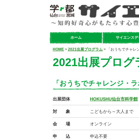
ホーム
サイエンスデ
HOME
>
2021出展プログラム
> 「おうちでチャレ
2021出展プログ
「おうちでチャレンジ・ラ
出展団体
HOKUSHU仙台市科学館
対 象
こどもから～大人まで
会 場
オンライン
申 込
申込不要