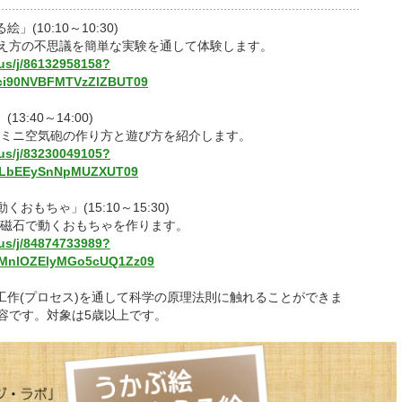
(10:10～10:30)
え方の不思議を簡単な実験を通して体験します。
us/j/86132958158?
i90NVBFMTVzZlZBUT09
:40～14:00)
,ミニ空気砲の作り方と遊び方を紹介します。
us/j/83230049105?
JLbEEySnNpMUZXUT09
もちゃ」(15:10～15:30)
,磁石で動くおもちゃを作ります。
us/j/84874733989?
nlOZElyMGo5cUQ1Zz09
工作(プロセス)を通して科学の原理法則に触れることができま
容です。対象は5歳以上です。