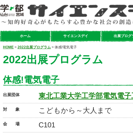
ホーム
サイエンスデイ
出展プログ
HOME
>
2022出展プログラム
> 体感!電気電子
2022出展プログラム
体感!電気電子
東北工業大学工学部電気電子
出展団体
こどもから～大人まで
対 象
C101
会 場