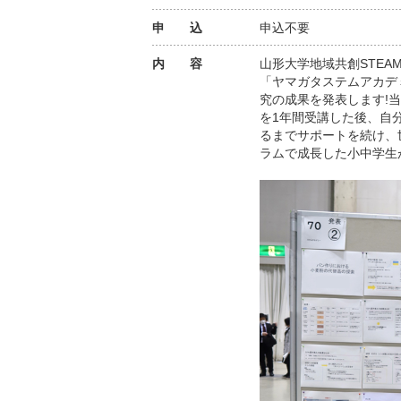
申 込
申込不要
内 容
山形大学地域共創STEA
「ヤマガタステムアカデ
究の成果を発表します!
を1年間受講した後、自
るまでサポートを続け、
ラムで成長した小中学生