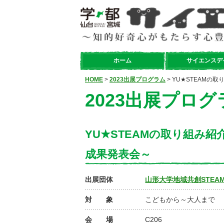
ホーム
サイエンスデ
HOME
>
2023出展プログラム
> YU★STEAM
2023出展プログ
YU★STEAMの取り組み
成果発表会～
出展団体
山形大学地域共創STEAM
対 象
こどもから～大人まで
会 場
C206