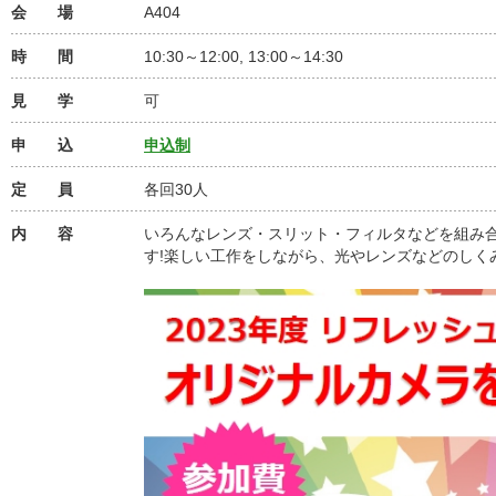
会 場
A404
時 間
10:30～12:00, 13:00～14:30
見 学
可
申 込
申込制
定 員
各回30人
内 容
いろんなレンズ・スリット・フィルタなどを組み
す!楽しい工作をしながら、光やレンズなどのしく