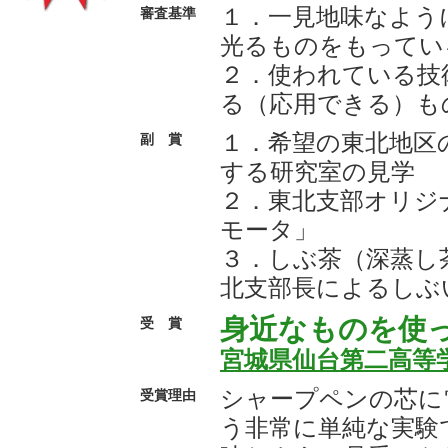
１．一見地味なよう
審査基準
光るものをもってい
２．使われている技
る（応用できる）も
１．希望の東北地区
副 賞
する研究室の見学
２．東北支部オリジ
モータ」
３．しぶ茶（深蒸し
北支部長によるしぶ
身近なものを使
受 賞
宮城県仙台第二高等
シャープペンの芯に
受賞理由
う非常に単純な実験