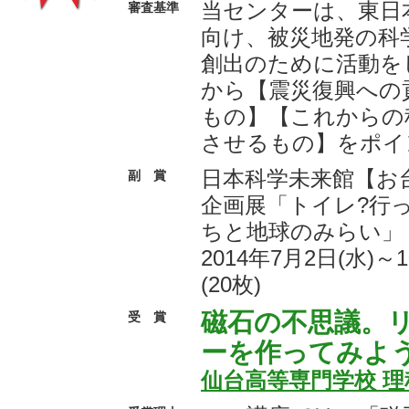
当センターは、東日
審査基準
向け、被災地発の科
創出のために活動を
から【震災復興への
もの】【これからの
させるもの】をポイ
日本科学未来館【
副 賞
企画展「トイレ?行
ちと地球のみらい」
2014年7月2日(水)～
(20枚)
磁石の不思議。
受 賞
ーを作ってみよう
仙台高等専門学校 