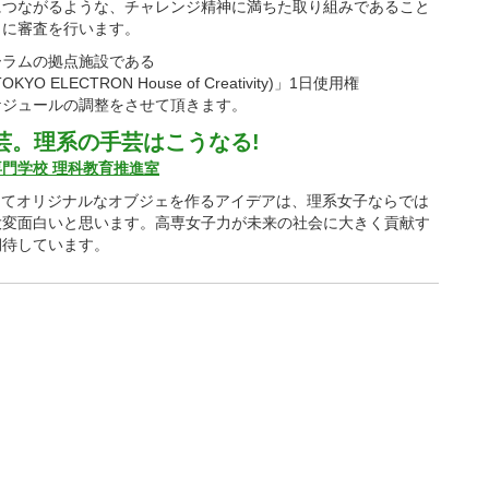
につながるような、チャレンジ精神に満ちた取り組みであること
トに審査を行います。
ーラムの拠点施設である
KYO ELECTRON House of Creativity)」1日使用権
ケジュールの調整をさせて頂きます。
手芸。理系の手芸はこうなる!
門学校 理科教育推進室
ってオリジナルなオブジェを作るアイデアは、理系女子ならでは
大変面白いと思います。高専女子力が未来の社会に大きく貢献す
期待しています。