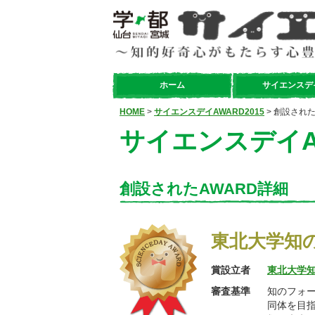
ホーム
サイエンスデ
HOME
>
サイエンスデイAWARD2015
> 創設された
サイエンスデイAW
創設されたAWARD詳細
東北大学知
賞設立者
東北大学
審査基準
知のフォ
同体を目