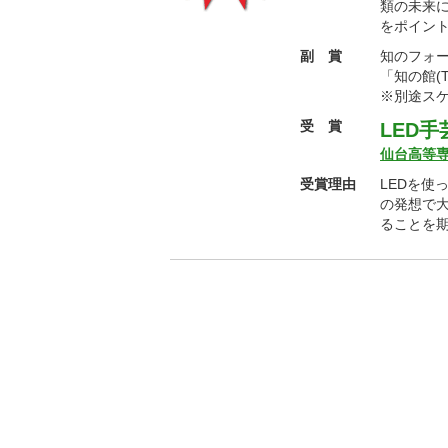
類の未来
をポイン
副 賞
知のフォ
「知の館(TO
※別途ス
受 賞
LED
仙台高等専
受賞理由
LEDを使
の発想で
ることを