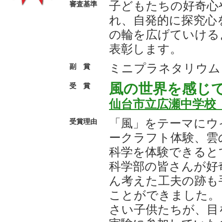
子どもたちの好奇心
審査基準
れ、自発的に探究心
の輪を広げていける
表彰します。
ミニプラネタリウム
副 賞
風の世界を感じ
受 賞
仙台市立広瀬中学校
「風」をテーマにウ
受賞理由
ークラフト体験、雲
科学を体験できると
科学部の皆さんが好
ん考えた工夫の跡も
ことができました。
さい子供たちが、目