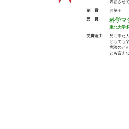
表彰させ
副 賞
お菓子
受 賞
科学マ
東北大学
受賞理由
見に来た
どもでも
実験のど
とも言え