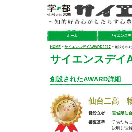
ホーム
サイエンスデ
HOME
>
サイエンスデイAWARD2017
> 創設された
サイエンスデイAW
創設されたAWARD詳細
仙台二高 
賞設立者
宮城県仙
審査基準
子供たち
説明し理