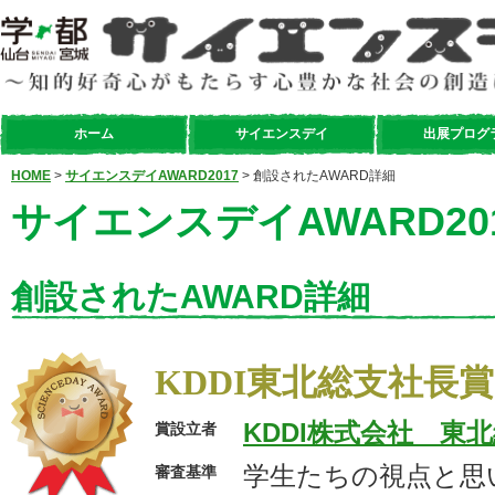
ホーム
サイエンスデイ
出展プログ
HOME
>
サイエンスデイAWARD2017
> 創設されたAWARD詳細
サイエンスデイAWARD20
創設されたAWARD詳細
KDDI東北総支社長賞
KDDI株式会社 東
賞設立者
学生たちの視点と思
審査基準