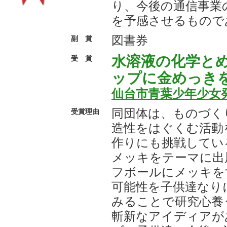
り、今後の通信事業
を予感させるもので
図書券
副 賞
水溶液の化学と
受 賞
ップに金めっき
仙台市青葉少年少女
同団体は、ものづく
受賞理由
造性をはぐくむ活動
作りにも挑戦してい
メッキをテーマに出
フボールにメッキを
可能性を子供達なり
みることで研究心養
斬新なアイディアが