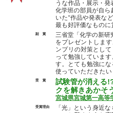
うな作品・展示・発
化学班の部員が自ら赴
いた"作品や発表な
最も好評価なものに
三省堂「化学の新研
副 賞
をプレゼントします
ンプリの対策として
って勉強しています
す。とても勉強にな
使っていただきたい
試験管が消える!
受 賞
クを解きあかそ
宮城県宮城第一高等
「光」という身近な
受賞理由