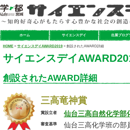
ホーム
サイエンスデイ
出展プログ
HOME
>
サイエンスデイAWARD2019
> 創設されたAWARD詳細
サイエンスデイAWARD20
創設されたAWARD詳細
三高竜神賞
仙台三高自然化学部
賞設立者
仙台三高化学班の部
審査基準