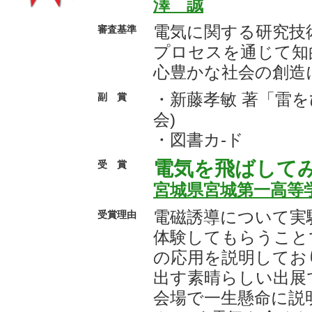
澤 誠
電気に関する研究技
審査基準
プロセスを通じて知
心豊かな社会の創造
・新藤孝敏 著「雷を
副 賞
会)
・図書カ-ド
電気を飛ばして
受 賞
宮城県宮城第一高等
電磁誘導について実
受賞理由
体験してもらうこと
の応用を説明してお
出す素晴らしい出展
会場で一生懸命に説