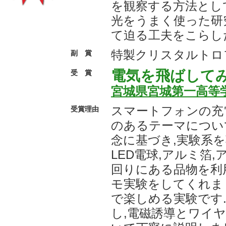
を観察する方法とし
光をうまく使った研
て迫る工夫をこらし
特製クリスタルトロ
副 賞
電気を飛ばして
受 賞
宮城県宮城第一高等
スマートフォンの充
受賞理由
のあるテーマについ
念に基づき,実験系を
LED電球,アルミ箔
回りにある品物を利
モ実験をしてくれま
で楽しめる実験です
し,電磁誘導とワイ