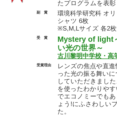
たプログラムを表彰
環境科学研究科 オ
副 賞
シャツ 6枚
※S,M,Lサイズ 各2
Mystery of l
受 賞
い光の世界～
古川黎明中学校・高
レンズの焦点や直進
受賞理由
った光の振る舞いに
していただきました
を使ったわかりやす
でエコノミーでもあ
ょう!にふさわしい
た。