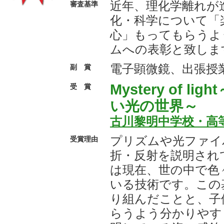
近年、理化学離れが
審査基準
化・科学について「
心」もってもらうよ
ムへの表彰と致しま
電子顕微鏡、出張授
副 賞
Mystery of l
受 賞
い光の世界～
古川黎明中学校・高
プリズムや光ファイ
受賞理由
折・反射を説明され
は現在、世の中で色
いる技術です。この
り組んだことと、子
らうよう分かりやす