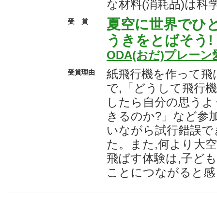
な材料(消耗品)は科
夏空に世界でひ
受 賞
うきをとばそう!
ODA(おだ)プレーン
紙飛行機を作って飛
受賞理由
で,「どうして飛行
したら自分の思うよ
きるのか?」など参
いながら試行錯誤で
た。また,何より大
飛ばす体験は,子ど
ことにつながると感