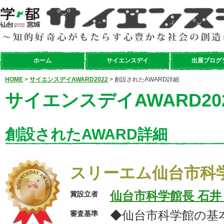
ホーム
サイエンスデイ
出展プログ
HOME
>
サイエンスデイAWARD2022
> 創設されたAWARD詳細
サイエンスデイAWARD20
創設されたAWARD詳細
スリーエム仙台市科
仙台市科学館長 石井
賞設立者
◆仙台市科学館の基
審査基準