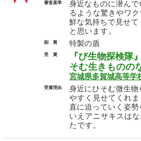
身近なものに潜んで
審査基準
るような驚きやワク
鮮な気持ちで見せて
と思います。
特製の盾
副 賞
『び生物探検隊
受 賞
そむ生きものの
宮城県多賀城高等学
身近にひそむ微生物
受賞理由
やすく見せてくれま
直に迫っていく姿勢
いえアニサキスはな
たです。