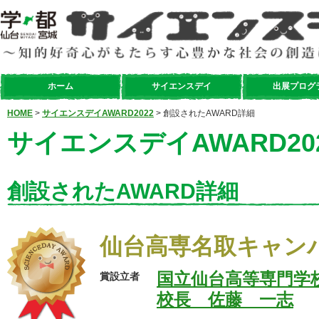
ホーム
サイエンスデイ
出展プログ
HOME
>
サイエンスデイAWARD2022
> 創設されたAWARD詳細
サイエンスデイAWARD20
創設されたAWARD詳細
仙台高専名取キャン
国立仙台高等専門学
賞設立者
校長 佐藤 一志