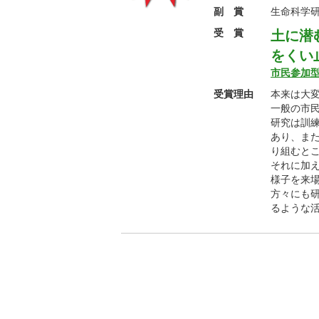
副 賞
生命科学
受 賞
土に潜
をくい
市民参加
受賞理由
本来は大
一般の市
研究は訓
あり、ま
り組むと
それに加
様子を来
方々にも
るような