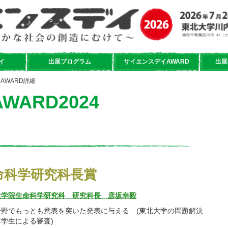
イ
出展プログラム
サイエンスデイAWARD
出展
AWARD詳細
ARD2024
命科学研究科長賞
大学院生命科学研究科 研究科長 彦坂幸毅
分野でもっとも意表を突いた発表に与える (東北大学の問題解決
学生による審査)