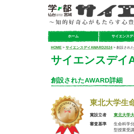
ホーム
サイエンスデ
HOME
>
サイエンスデイAWARD2024
> 創設された
サイエンスデイAW
創設されたAWARD詳細
東北大学生
賞設立者
東北大学
審査基準
生命科学
型授業受講