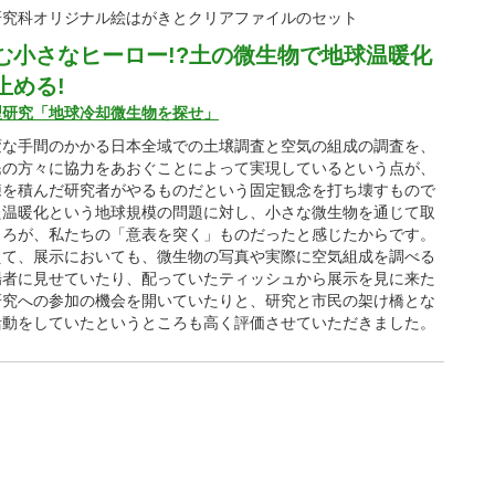
研究科オリジナル絵はがきとクリアファイルのセット
む小さなヒーロー!?土の微生物で地球温暖化
止める!
型研究「地球冷却微生物を探せ」
変な手間のかかる日本全域での土壌調査と空気の組成の調査を、
民の方々に協力をあおぐことによって実現しているという点が、
練を積んだ研究者がやるものだという固定観念を打ち壊すもので
た温暖化という地球規模の問題に対し、小さな微生物を通じて取
ころが、私たちの「意表を突く」ものだったと感じたからです。
えて、展示においても、微生物の写真や実際に空気組成を調べる
場者に見せていたり、配っていたティッシュから展示を見に来た
研究への参加の機会を開いていたりと、研究と市民の架け橋とな
活動をしていたというところも高く評価させていただきました。