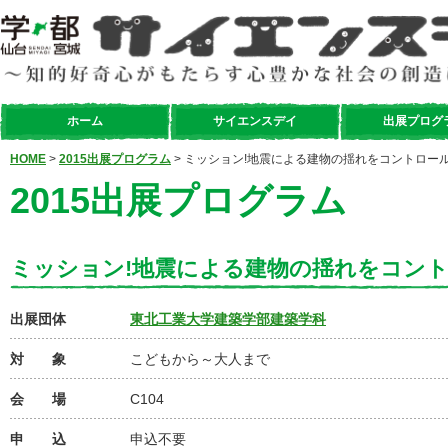
ホーム
サイエンスデイ
出展プログ
HOME
>
2015出展プログラム
> ミッション!地震による建物の揺れをコントロー
2015出展プログラム
ミッション!地震による建物の揺れをコン
出展団体
東北工業大学建築学部建築学科
対 象
こどもから～大人まで
会 場
C104
申 込
申込不要