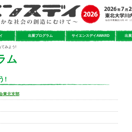
イ
出展プログラム
サイエンスデイAWARD
出展
れてみよう!
ラム
う!
会東北支部