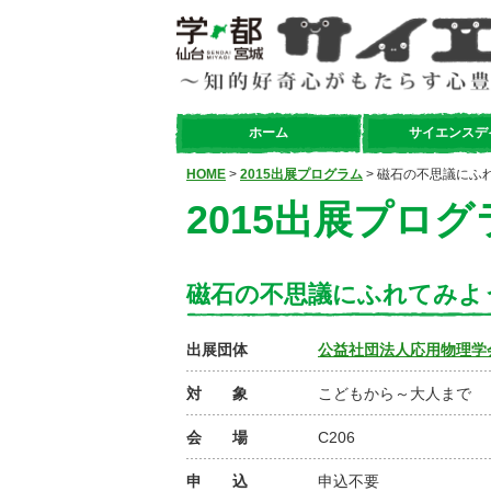
ホーム
サイエンスデ
HOME
>
2015出展プログラム
> 磁石の不思議にふ
2015出展プログ
磁石の不思議にふれてみよ
出展団体
公益社団法人応用物理学
対 象
こどもから～大人まで
会 場
C206
申 込
申込不要