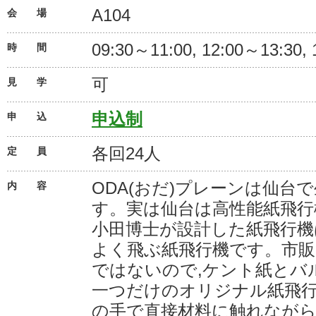
A104
会 場
09:30～11:00, 12:00～13:30,
時 間
可
見 学
申込制
申 込
各回24人
定 員
ODA(おだ)プレーンは仙台
内 容
す。実は仙台は高性能紙飛行
小田博士が設計した紙飛行機
よく飛ぶ紙飛行機です。市販
ではないので,ケント紙とバ
一つだけのオリジナル紙飛
の手で直接材料に触れながら