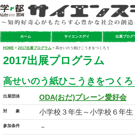
ホーム
サイエンスデイ
出展プログ
HOME
>
2017出展プログラム
> 高せいのう紙ひこうきをつくろう
2017出展プログラム
高せいのう紙ひこうきをつくろ
ODA(おだ)プレーン愛好会
出展団体
小学校３年生～小学校６年生
対 象
－
参加条件