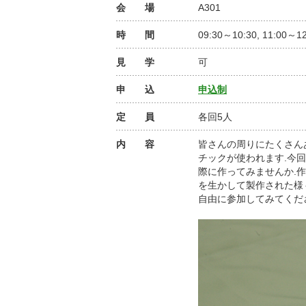
会 場
A301
時 間
09:30～10:30, 11:00～12
見 学
可
申 込
申込制
定 員
各回5人
内 容
皆さんの周りにたくさん
チックが使われます.今
際に作ってみませんか.
を生かして製作された様
自由に参加してみてくださ