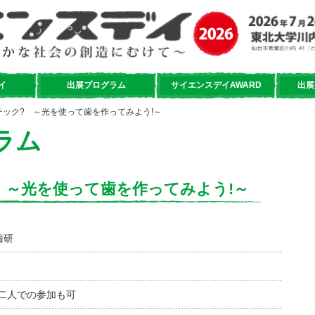
イ
出展プログラム
サイエンスデイAWARD
出展
チック? ～光を使って歯を作ってみよう!～
ラム
 ～光を使って歯を作ってみよう!～
歯研
二人での参加も可