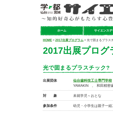
ホーム
サイエンスデ
HOME
>
2017出展プログラム
> 光で固まるプラス
2017出展プログ
光で固まるプラスチック?
出展団体
仙台歯科技工士専門学校
YAMAKIN , 和田精密
対 象
未就学児～おとな
参加条件
幼児・小学生は親子一組