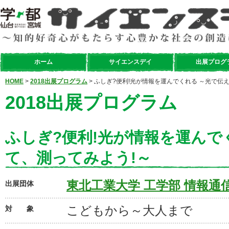
ホーム
サイエンスデイ
出展プログ
HOME
>
2018出展プログラム
> ふしぎ?便利!光が情報を運んでくれる ～光で伝
2018出展プログラム
ふしぎ?便利!光が情報を運んで
て、測ってみよう!～
東北工業大学 工学部 情報通
出展団体
こどもから～大人まで
対 象