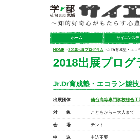
ホーム
サイエンスデ
HOME
>
2018出展プログラム
> Jr.Dr育成塾・
2018出展プログ
Jr.Dr育成塾・エコラン
出展団体
仙台高等専門学校総合工学科
対 象
こどもから～大人まで
会 場
テント
申 込
申込不要