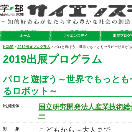
ホーム
サイエンスデイ
出展プログ
HOME
>
2019出展プログラム
> パロと遊ぼう～世界でもっともセラピー効果が
2019出展プログラム
パロと遊ぼう～世界でもっとも
るロボット～
国立研究開発法人産業技術総
出展団体
ー
こどもから～大人まで
対 象