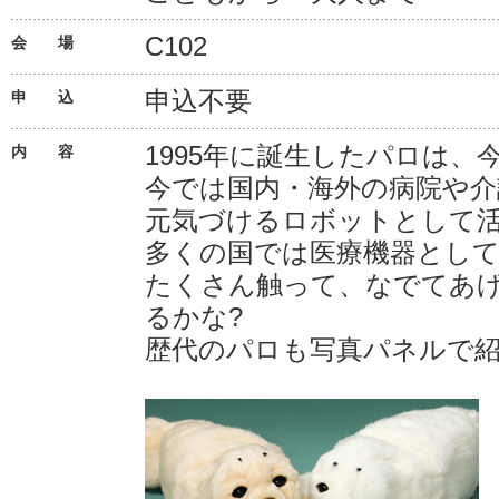
C102
会 場
申込不要
申 込
1995年に誕生したパロは、今
内 容
今では国内・海外の病院や介
元気づけるロボットとして
多くの国では医療機器とし
たくさん触って、なでてあ
るかな?
歴代のパロも写真パネルで