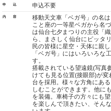
申込不要
申 込
移動天文車「ベガ号」の名は
内 容
こと座の一等星ベガから名
は仙台七夕まつりの主役「織
ら、まさしく仙台にピッタ
民の皆様に星空・天体に親
「ベガ号」にはいろいろな
す。
搭載されている望遠鏡(写真
けても見る位置(接眼部)が
台を採用。様々な方角にある
しむことができます。他に
を装備。車椅子の方々にも望
を楽しんで頂きたい、そん