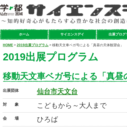
ホーム
サイエンスデイ
出展プログ
HOME
>
2019出展プログラム
> 移動天文車ベガ号による「真昼の天体観望会」
2019出展プログラム
移動天文車ベガ号による「真昼
仙台市天文台
出展団体
こどもから～大人まで
対 象
ひろば
会 場