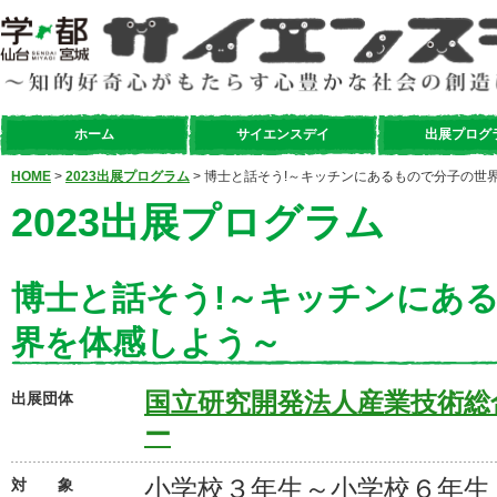
ホーム
サイエンスデイ
出展プログ
HOME
>
2023出展プログラム
> 博士と話そう!～キッチンにあるもので分子の世
2023出展プログラム
博士と話そう!～キッチンにあ
界を体感しよう～
国立研究開発法人産業技術総
出展団体
ー
小学校３年生～小学校６年生
対 象