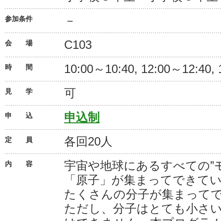
－
参加条件
C103
会 場
10:00～10:40, 12:00～12:40,
時 間
可
見 学
申込制
申 込
各回20人
定 員
宇宙や地球にあるすべての”
内 容
「原子」が集まってできて
たくさんの分子が集まって
ただし、分子はとても小さ