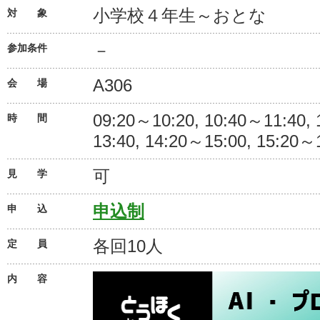
小学校４年生～おとな
対 象
－
参加条件
A306
会 場
09:20～10:20, 10:40～11:40,
時 間
13:40, 14:20～15:00, 15:20～
可
見 学
申込制
申 込
各回10人
定 員
内 容