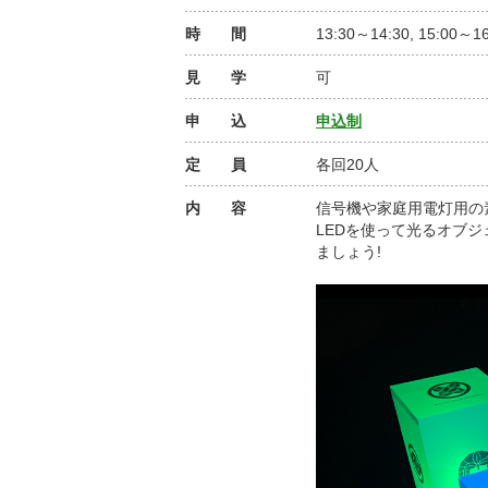
時 間
13:30～14:30, 15:00～16
見 学
可
申 込
申込制
定 員
各回20人
内 容
信号機や家庭用電灯用の
LEDを使って光るオブ
ましょう!