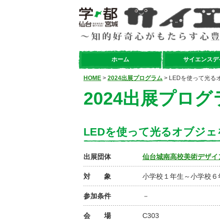
ホーム
サイエンスデ
HOME
>
2024出展プログラム
> LEDを使って光
2024出展プログ
LEDを使って光るオブジェ
出展団体
仙台城南高校美術デザイ
対 象
小学校１年生～小学校６
参加条件
－
会 場
C303