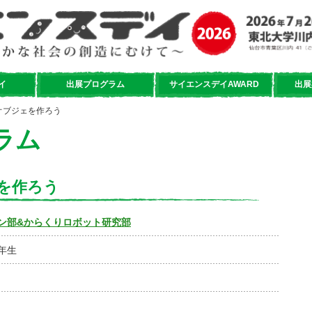
イ
出展プログラム
サイエンスデイAWARD
出展
るオブジェを作ろう
ラム
を作ろう
ン部&からくりロボット研究部
年生