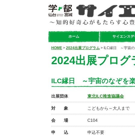
ホーム
サイエンスデ
HOME
>
2024出展プログラム
> ILC縁日 ～宇
2024出展プログ
ILC縁日 ～宇宙のなぞを
出展団体
東北ILC推進協議会
対 象
こどもから～大人まで
会 場
C104
申 込
申込不要