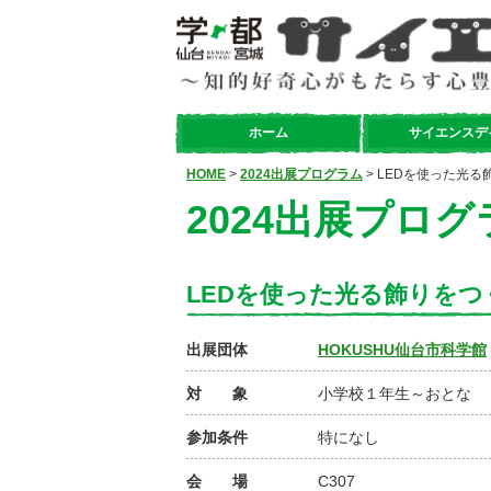
ホーム
サイエンスデ
HOME
>
2024出展プログラム
> LEDを使った光る
2024出展プログ
LEDを使った光る飾りをつ
出展団体
HOKUSHU仙台市科学館
対 象
小学校１年生～おとな
参加条件
特になし
会 場
C307