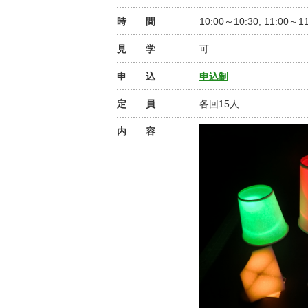
時 間
10:00～10:30, 11:00～11
見 学
可
申 込
申込制
定 員
各回15人
内 容