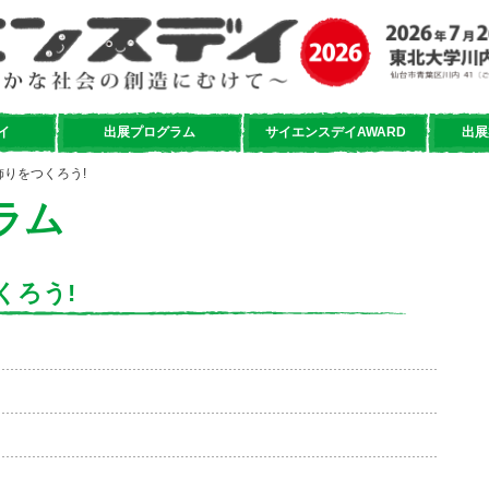
イ
出展プログラム
サイエンスデイAWARD
出展
飾りをつくろう!
ラム
くろう!