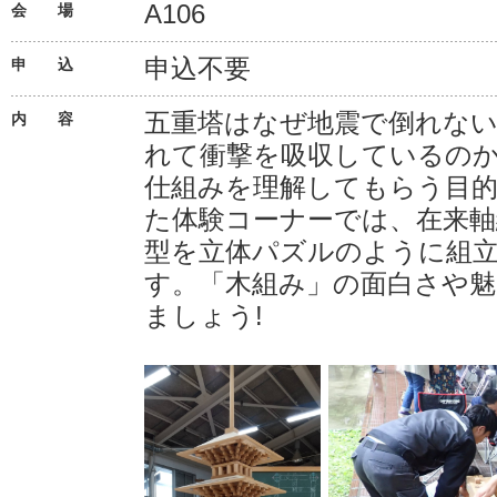
A106
会 場
申込不要
申 込
五重塔はなぜ地震で倒れな
内 容
れて衝撃を吸収しているの
仕組みを理解してもらう目
た体験コーナーでは、在来軸
型を立体パズルのように組
す。「木組み」の面白さや
ましょう!