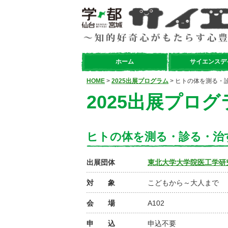
ホーム
サイエンスデ
HOME
>
2025出展プログラム
> ヒトの体を測る・
2025出展プログ
ヒトの体を測る・診る・治
出展団体
東北大学大学院医工学研
対 象
こどもから～大人まで
会 場
A102
申 込
申込不要