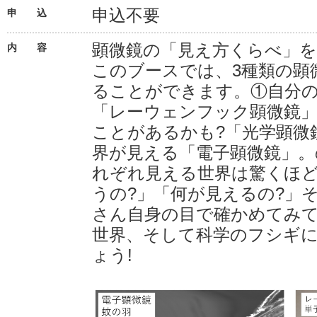
申込不要
申 込
顕微鏡の「見え方くらべ」を
内 容
このブースでは、3種類の顕
ることができます。①自分
「レーウェンフック顕微鏡
ことがあるかも?「光学顕微
界が見える「電子顕微鏡」
れぞれ見える世界は驚くほ
うの?」「何が見えるの?」
さん自身の目で確かめてみ
世界、そして科学のフシギ
ょう!