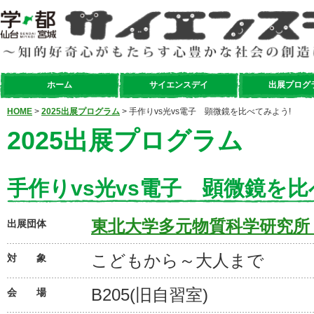
ホーム
サイエンスデイ
出展プログ
HOME
>
2025出展プログラム
> 手作りvs光vs電子 顕微鏡を比べてみよう!
2025出展プログラム
手作りvs光vs電子 顕微鏡を比
東北大学多元物質科学研究所
出展団体
こどもから～大人まで
対 象
B205(旧自習室)
会 場