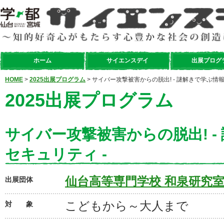
ホーム
サイエンスデイ
出展プログ
HOME
>
2025出展プログラム
> サイバー攻撃被害からの脱出! - 謎解きで学ぶ情報
2025出展プログラム
サイバー攻撃被害からの脱出! -
セキュリティ -
仙台高等専門学校 和泉研究
出展団体
こどもから～大人まで
対 象