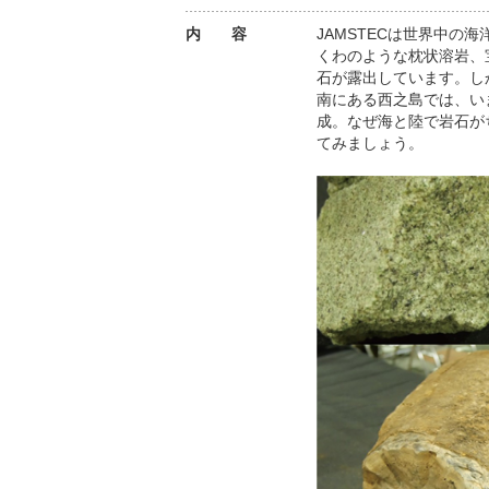
内 容
JAMSTECは世界中
くわのような枕状溶岩、
石が露出しています。し
南にある西之島では、い
成。なぜ海と陸で岩石が
てみましょう。