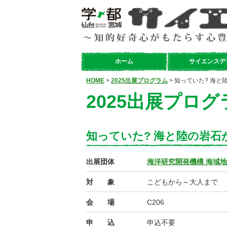
ホーム
サイエンスデ
HOME
>
2025出展プログラム
> 知っていた? 海
2025出展プログ
知っていた? 海と陸の岩石
出展団体
海洋研究開発機構 海域
対 象
こどもから～大人まで
会 場
C206
申 込
申込不要