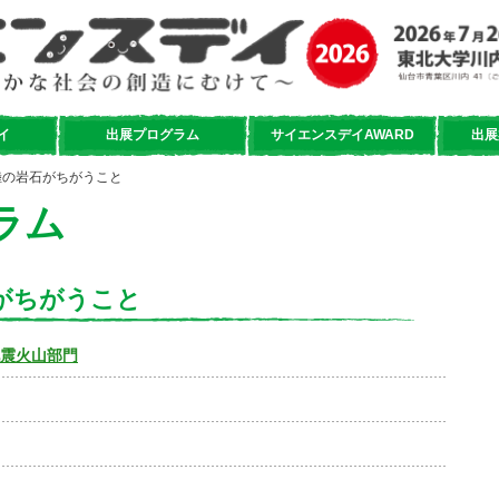
イ
出展プログラム
サイエンスデイAWARD
出展
と陸の岩石がちがうこと
ラム
がちがうこと
地震火山部門