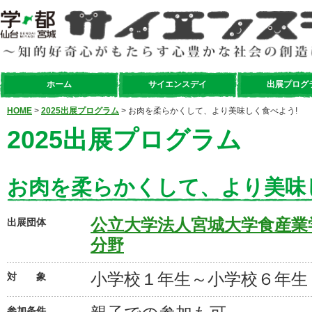
ホーム
サイエンスデイ
出展プログ
HOME
>
2025出展プログラム
> お肉を柔らかくして、より美味しく食べよう!
2025出展プログラム
お肉を柔らかくして、より美味
公立大学法人宮城大学食産業
出展団体
分野
小学校１年生～小学校６年生
対 象
参加条件