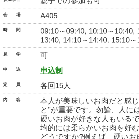
親子での参加も可
A405
会 場
09:10～09:40, 10:10～10:40,
時 間
13:40, 14:10～14:40, 15:10～
可
見 学
申込制
申 込
各回15人
定 員
本人が美味しいお肉だと感じ
内 容
と”が重要です。勿論、人に
硬いお肉が好きな人もいる
均的には柔らかいお肉を好
どうですか?例えば、硬いお