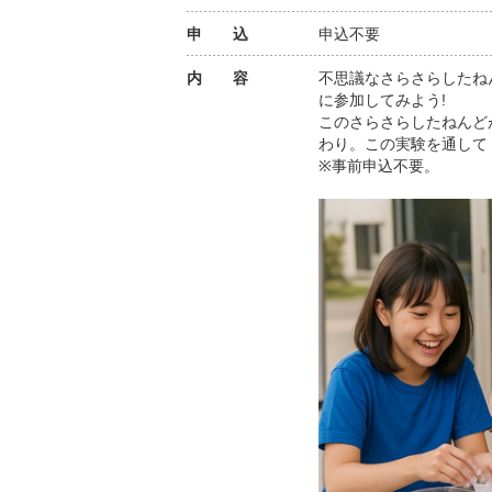
申 込
申込不要
内 容
不思議なさらさらしたね
に参加してみよう!
このさらさらしたねんど
わり。この実験を通して
※事前申込不要。