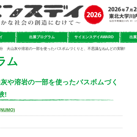
イ
出展プログラム
サイエンスデイAWARD
出展
層処分 火山灰や溶岩の一部を使ったバスボムづくりと、不思議なねんどの実験!
ラム
火山灰や溶岩の一部を使ったバスボムづく
験!
NUMO)