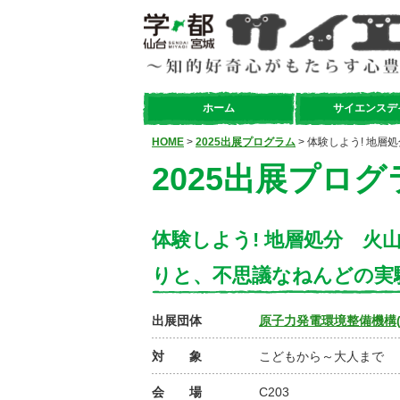
ホーム
サイエンスデ
HOME
>
2025出展プログラム
> 体験しよう! 地
2025出展プログ
体験しよう! 地層処分 
りと、不思議なねんどの実
出展団体
原子力発電環境整備機構(
対 象
こどもから～大人まで
会 場
C203