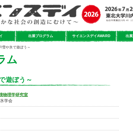
イ
出展プログラム
サイエンスデイAWARD
出展
界!雪や氷で遊ぼう～
ラム
氷で遊ぼう～
境物理学研究室
雪氷学会