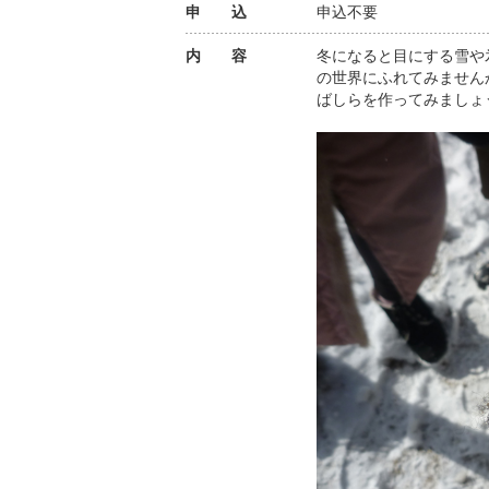
申 込
申込不要
内 容
冬になると目にする雪や
の世界にふれてみません
ばしらを作ってみましょ