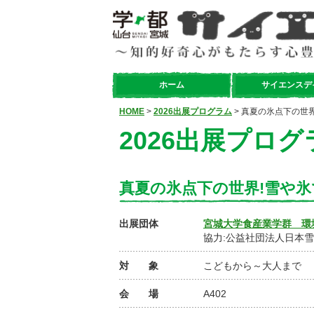
ホーム
サイエンスデ
HOME
>
2026出展プログラム
> 真夏の氷点下の世
2026出展プログ
真夏の氷点下の世界!雪や
出展団体
宮城大学食産業学群 環
協力:公益社団法人日本
対 象
こどもから～大人まで
会 場
A402