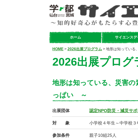
ホーム
サイエンスデ
HOME
>
2026出展プログラム
> 地形は知ってい
2026出展プログ
地形は知っている、災害の
っぱい ～
出展団体
認定NPO防災・減災サ
対 象
小学校４年生～中学校３
参加条件
親子10組25人