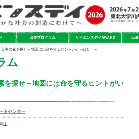
イ
出展プログラム
サイエンスデイAWARD
出展
る、災害の素を探せ～地図には命を守るヒントがいっぱい ～
ラム
素を探せ～地図には命を守るヒントがい
ポートセンター
年生