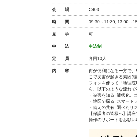
会 場
C403
時 間
09:30～11:30, 13:00～15
見 学
可
申 込
申込制
定 員
各回10人
内 容
街が便利になる一方で、
こで災害が起きる素因(
フォンを使って「地理院
ら、以下のような流れで
・被害を知る: 液状化
・地図で探る: スマー
・備えの共有: 調べた
【保護者の皆様へ】講座
操作のサポートをお願い