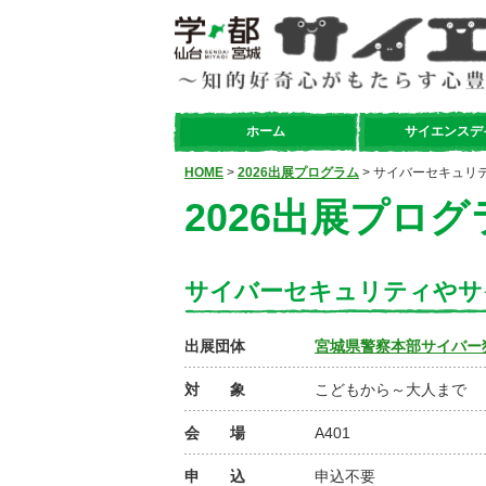
ホーム
サイエンスデ
HOME
>
2026出展プログラム
> サイバーセキュリ
2026出展プログ
サイバーセキュリティやサ
出展団体
宮城県警察本部サイバー
対 象
こどもから～大人まで
会 場
A401
申 込
申込不要