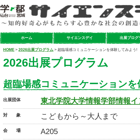
ホーム
サイエンスデイ
出展プログ
HOME
>
2026出展プログラム
> 超臨場感コミュニケーションを体験してみよう!
2026出展プログラム
超臨場感コミュニケーションを
東北学院大学情報学部情報イ
出展団体
こどもから～大人まで
対 象
A205
会 場