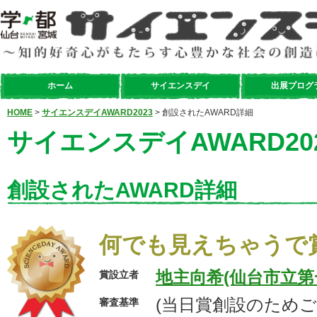
ホーム
サイエンスデイ
出展プログ
HOME
>
サイエンスデイAWARD2023
> 創設されたAWARD詳細
サイエンスデイAWARD20
創設されたAWARD詳細
何でも見えちゃうで
地主向希(仙台市立第
賞設立者
(当日賞創設のためご
審査基準