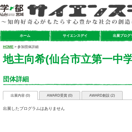
ホーム
サイエンスデイ
出展プログ
HOME
> 参加団体詳細
地主向希(仙台市立第一中学
団体詳細
出展内容 (0)
AWARD受賞 (0)
AWARD創設 (2)
出展したプログラムはありません