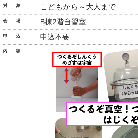
こどもから～大人まで
対 象
B棟2階自習室
会 場
申込不要
申 込
内 容