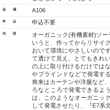
A106
会 場
申込不要
申 込
内 容
オーガニック(有機素材)ソ
いうと、作ってからリサイ
おいて環境にやさしいので
て透けて見え、とてもきれ
の上に取り付けるだけでは
やブラインドなどで発電す
将来はカーテンや洋服など
ろなところで発電できるよ
は、このようなオーガニッ
して発電させたり、『E7系