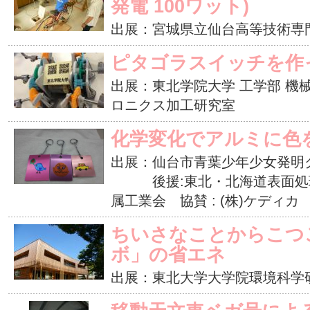
発電 100ワット)
出展：宮城県立仙台高等技術専
ピタゴラスイッチを作
出展：東北学院大学 工学部 機
ロニクス加工研究室
化学変化でアルミに色
出展：仙台市青葉少年少女発明
後援:東北・北海道表面処理
属工業会 協賛 : (株)ケディカ
ちいさなことからこつ
ボ」の省エネ
出展：東北大学大学院環境科学