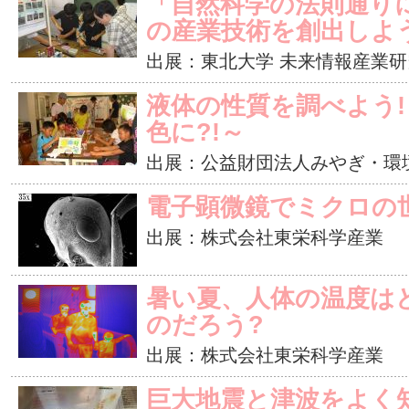
「自然科学の法則通り
の産業技術を創出しよ
出展：東北大学 未来情報産業研
液体の性質を調べよう
色に?!～
出展：公益財団法人みやぎ・環
電子顕微鏡でミクロの
出展：株式会社東栄科学産業
暑い夏、人体の温度は
のだろう?
出展：株式会社東栄科学産業
巨大地震と津波をよく知