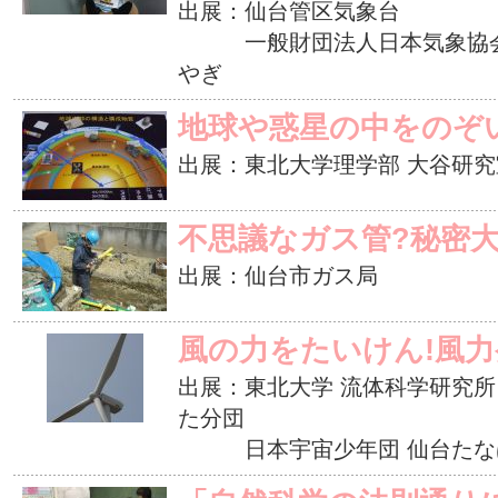
出展：仙台管区気象台
一般財団法人日本気象協会、
やぎ
地球や惑星の中をのぞ
出展：東北大学理学部 大谷研究
不思議なガス管?秘密大
出展：仙台市ガス局
風の力をたいけん!風力
出展：東北大学 流体科学研究
た分団
日本宇宙少年団 仙台たな