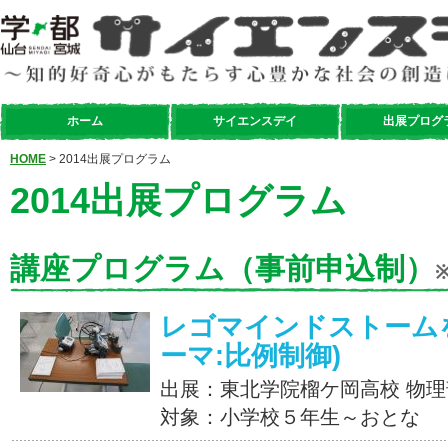
ホーム
サイエンスデイ
出展プログ
HOME
> 2014出展プログラム
2014出展プログラム
講座プログラム（事前申込制）
レゴマインドストームを
ーマ:比例制御)
出展：東北学院榴ケ岡高校 物理
対象：小学校５年生～おとな