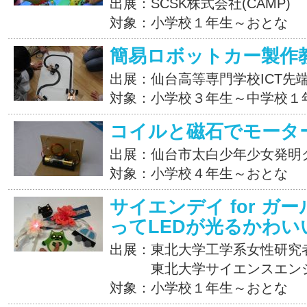
出展：SCSK株式会社(CAMP)
対象：小学校１年生～おとな
簡易ロボットカー製作
出展：仙台高等専門学校ICT先
対象：小学校３年生～中学校１
コイルと磁石でモータ
出展：仙台市太白少年少女発明
対象：小学校４年生～おとな
サイエンデイ for ガ
ってLEDが光るかわい
出展：東北大学工学系女性研究者育
東北大学サイエンスエン
対象：小学校１年生～おとな