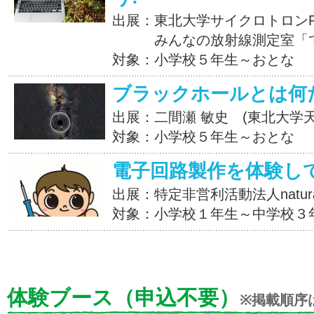
出展：東北大学サイクロトロン
みんなの放射線測定室「て
対象：小学校５年生～おとな
ブラックホールとは何
出展：二間瀬 敏史 (東北大学
対象：小学校５年生～おとな
電子回路製作を体験し
出展：特定非営利活動法人natural 
対象：小学校１年生～中学校３
体験ブース（申込不要）
※掲載順序