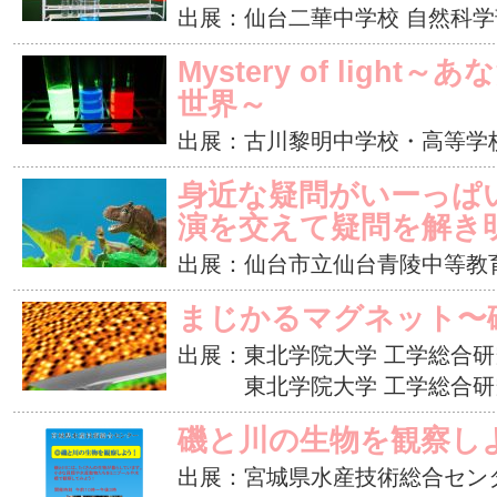
出展：仙台二華中学校 自然科学
Mystery of ligh
世界～
出展：古川黎明中学校・高等学
身近な疑問がいーっぱ
演を交えて疑問を解き
出展：仙台市立仙台青陵中等教
まじかるマグネット〜
出展：東北学院大学 工学総合研
東北学院大学 工学総合研
磯と川の生物を観察しよ
出展：宮城県水産技術総合セン