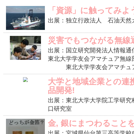
「資源」に触ってみよう
出展：独立行政法人 石油天然
災害でもつながる無線
出展：国立研究開発法人情報通
東北大学学友会アマチュア無線
東北大学学友会アマチュア無線
大学と地域企業との連
品開発!
出展：東北大学大学院工学研究科
口研究室
金, 銀にまつわること
出展：宮城県仙台第三高等学校