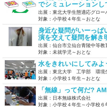
でシミュレーションし
出展：東北大学生態適応グローバ
対象：小学校４年生～おとな
身近な疑問がいーっぱ
演を交えて疑問を解き
出展：仙台市立仙台青陵中等教
対象：未就学児～おとな
水をきれいにしてみよ
出展：東北大学 工学部 環境
対象：小学校１年生～おとな
「無線」って何だ? A
出展：日本無線株式会社
対象：小学校４年生～小学校６