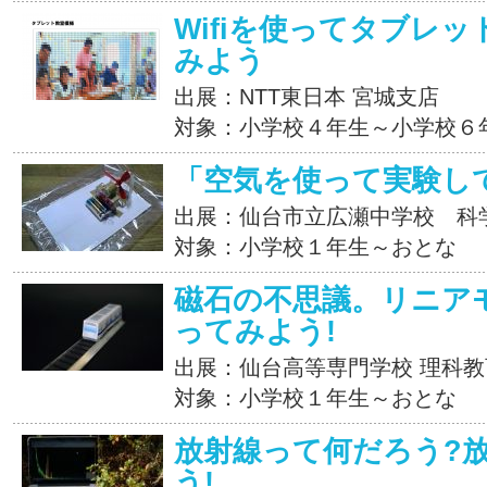
Wifiを使ってタブレ
みよう
出展：NTT東日本 宮城支店
対象：小学校４年生～小学校６
「空気を使って実験し
出展：仙台市立広瀬中学校 科
対象：小学校１年生～おとな
磁石の不思議。リニア
ってみよう!
出展：仙台高等専門学校 理科
対象：小学校１年生～おとな
放射線って何だろう?
う!