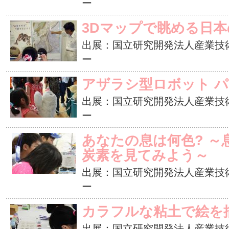
ー
3Dマップで眺める日本
出展：国立研究開発法人産業技
ー
アザラシ型ロボット 
出展：国立研究開発法人産業技
ー
あなたの息は何色? ～
炭素を見てみよう～
出展：国立研究開発法人産業技
ー
カラフルな粘土で絵を
出展：国立研究開発法人産業技