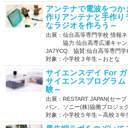
アンテナで電波をつかま
作りアンテナと手作り
なラジオを作ろう～
出展：仙台高等専門学校 情報
協力:仙台高専広瀬キャンパ
JA7YCQ、協賛:仙台高等専門
対象：小学校３年生～おとな
サイエンスデイ For 
サイエンスプログラム
験～
出展：RESTART JAPAN(
パン、ソニー(株)協働プロジェク
対象：小学校５年生～高校３年