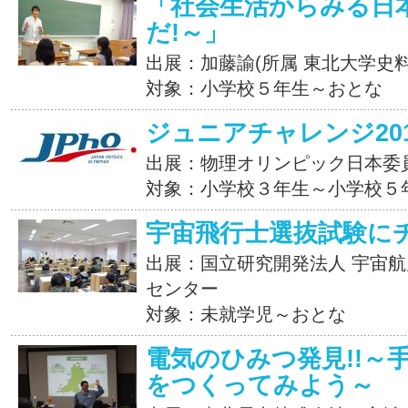
「社会生活からみる日
だ!～」
出展：加藤諭(所属 東北大学史料
対象：小学校５年生～おとな
ジュニアチャレンジ201
出展：物理オリンピック日本委
対象：小学校３年生～小学校５
宇宙飛行士選抜試験に
出展：国立研究開発法人 宇宙航
センター
対象：未就学児～おとな
電気のひみつ発見!!～
をつくってみよう～