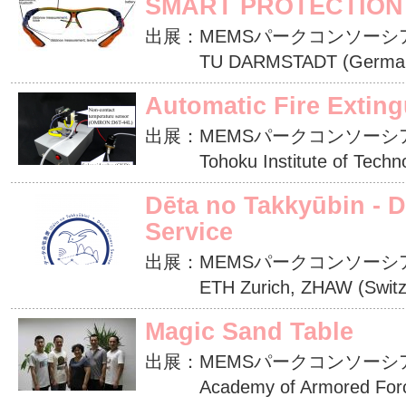
SMART PROTECTION
出展：MEMSパークコンソーシ
TU DARMSTADT (German
Automatic Fire Extin
出展：MEMSパークコンソーシ
Tohoku Institute of Technol
Dēta no Takkyūbin - D
Service
出展：MEMSパークコンソーシ
ETH Zurich, ZHAW (Switze
Magic Sand Table
出展：MEMSパークコンソーシ
Academy of Armored Force E