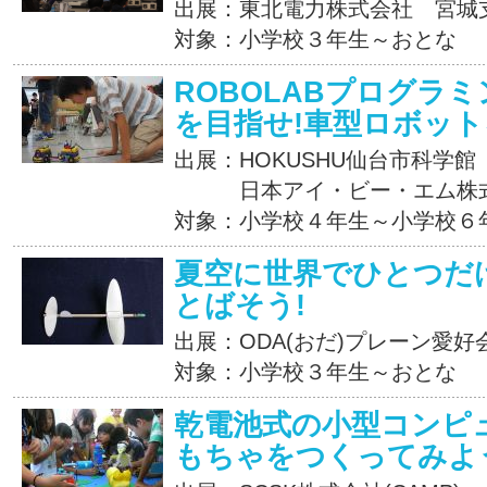
出展：東北電力株式会社 宮城
対象：小学校３年生～おとな
ROBOLABプログラ
を目指せ!車型ロボッ
出展：HOKUSHU仙台市科学館
日本アイ・ビー・エム株
対象：小学校４年生～小学校６
夏空に世界でひとつだ
とばそう!
出展：ODA(おだ)プレーン愛好
対象：小学校３年生～おとな
乾電池式の小型コンピ
もちゃをつくってみよ