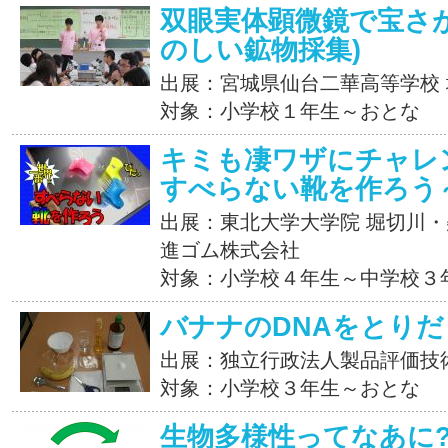
双眼実体顕微鏡で宝さが
のしい鉱物採集)
出展：宮城県仙台二華高等学校
対象：小学校１年生～おとな
キミも凄ワザにチャレ
すべらない靴を作ろう
出展：東北大学大学院 堀切川・柴
進ゴム株式会社
対象：小学校４年生～中学校３
バナナのDNAをとりだ
出展：独立行政法人製品評価技
対象：小学校３年生～おとな
生物多様性ってなあに?